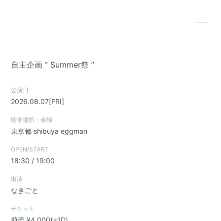
HOME
INFORMATION
自主企画 ” Summer祭 ”
SCHEDULE
PROFILE
公演日
VIDEO
DISCOGRAPHY
2026.08.07
[FRI]
GOODS
CONTACT
開催場所・会場
東京都
shibuya eggman
RADIO
人間倶楽部(お試し
版)
OPEN/START
18:30 / 19:00
出演
なきごと
チケット
無料会員登録
ログイン
前売 ¥4,000(+1D)