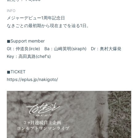
INFO
メジャーデビュー1周年記念日
なきごとの最初期から現在までを辿る1日。
◼︎Support member
Gt：仲道良(ircle) Ba：山崎英明(siraph) Dr：奥村大爆発
Key：高田真路(chef's)
◼︎TICKET
https://eplus.jp/nakigoto/