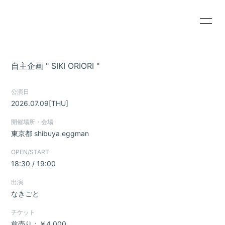
HOME
INFORMATION
自主企画 " SIKI ORIORI "
SCHEDULE
PROFILE
公演日
VIDEO
DISCOGRAPHY
2026.07.09
[THU]
GOODS
CONTACT
開催場所・会場
東京都
shibuya eggman
RADIO
人間倶楽部(お試し
版)
OPEN/START
18:30 / 19:00
出演
なきごと
チケット
無料会員登録
ログイン
前売り：￥4,000