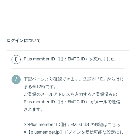
HOME
INFORMATION
ログインについて
SCHEDULE
PROFILE
VIDEO
DISCOGRAPHY
Q
Plus member ID（旧：EMTG ID）を忘れました。
GOODS
CONTACT
A
下記ページより確認できます。先頭が「E」からはじ
RADIO
人間倶楽部(お試し
まる全12桁です。
版)
ご登録のメールアドレスを入力すると登録済みの
Plus member ID（旧：EMTG ID） がメールで送信
されます。
>>Plus member ID(旧：EMTG ID) の確認はこちら
無料会員登録
ログイン
※【plusmember.jp】ドメインを受信可能な設定にし